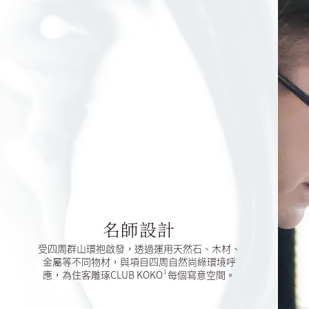
名師設計
受四周群山環抱啟發，透過運用天然石、木材、
金屬等不同物材，與項目四周自然尚綠環境呼
1
應，為住客雕琢CLUB KOKO
每個寫意空間。