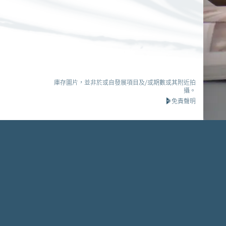
庫存圖片，並非於或自發展項目及/或期數或其附近拍
攝。
免責聲明
查詢電話：2118 2000
本網頁為發展項目第3B期的網頁。
發展項目期數名稱：KOKO HILLS發展項目（「發展項目」）的
區域：茶果嶺、油塘、鯉魚門
街道名稱及由差餉物業估價署署長編配的門牌號數：高嶺道3
期數指定的互聯網網站網址：www.kokomare.hk
查詢: 2118 2000 | enquiry@wheelockpropertieshk.com