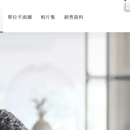
成交紀錄冊
公契
單位平面圖
相片集
銷售資料
鳥瞰照片