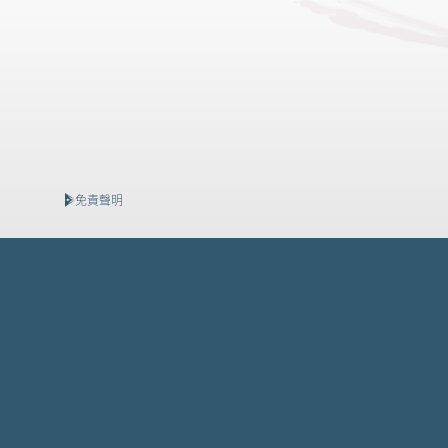
免責聲明
查詢電話：2118 2000
本網頁為發展項目第3B期的網頁。
發展項目期數名稱：KOKO HILLS發展項目（「發展項目」）的
區域：茶果嶺、油塘、鯉魚門
街道名稱及由差餉物業估價署署長編配的門牌號數：高嶺道3
期數指定的互聯網網站網址：www.kokomare.hk
查詢: 2118 2000 | enquiry@wheelockpropertieshk.com