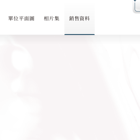
成交紀錄冊
公契
單位平面圖
相片集
銷售資料
鳥瞰照片