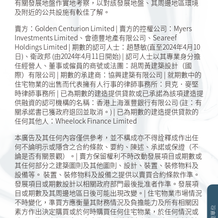
2025-09-15
招標文件 24 (適用於銷售安排
有關發展地盤作實地考察，以對該發展地盤、其周邊地區環境
及附近的公共設施有較佳了解。
第24號)
賣方：Golden Centurion Limited | 賣方的控權公司：Myers
2025-09-10
招標文件 14 (適用於銷售安排
Investments Limited、會德豐地產有限公司、Seareef
第14A號)(修訂於2025年9月
Holdings Limited | 期數的認可人士：趙慧敏(直至2024年4月10
10日)
日)、衛政邦 (由2024年4月11日開始) | 認可人士以其專業身分擔
任經營人、董事或僱員的商號或法團：胡周黃建築設計（國
際）有限公司 | 期數的承建商：協興建築有限公司 | 就期數中的
2025-09-10
招標文件 16 (適用於銷售安排
住宅物業的出售而代表擁有人行事的律師事務所：貝克．麥堅
第16號)(修訂於2025年9月10
時律師事務所 | 已為期數的建造提供貸款或已承諾為該項建造提
日)
供融資的認可機構的名稱：香港上海滙豐銀行有限公司 (註：有
關承諾書已獲政府退回並取消。) | 已為期數的建造提供貸款的
2025-09-10
招標文件 17 (適用於銷售安排
任何其他人：Wheelock Finance Limited
第17號)(修訂於2025年9月10
本廣告及其任何內容僅供參考，並不構成亦不得詮釋成作出任
日)
何不論明示或隱含之合約條款、要約、陳述、承諾或保證（不
論是否有關景觀）。| 賣方保留權利不時改動發展項目或期數或
2025-09-10
招標文件 21 (適用於銷售安排
其任何部分之建築圖則及其他圖則、設計、裝置、裝修物料及
第21號)(修訂於2025年9月10
設備等。 裝置、裝修物料及設備之提供以賣買合約條款作準。
發展項目或期數設計以相關政府部門最後批准者作準。發展項
日)
目或期數及其周邊地區日後可能出現改變。| 住宅物業市場情況
不時變化，準買方應衡量其財務情況及負擔能力及所有相關因
2025-09-10
招標文件 22 (適用於銷售安排
素方作出決定購買或於何時購買任何住宅物業，於任何情況或