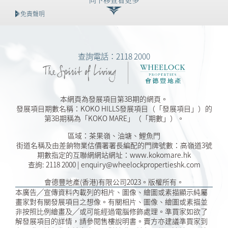
向下移查看更多
2026-01-15
招標文件 29 (適用於銷售安排
第29號) (修訂於2026年3月2
免責聲明
日)
2026-01-06
招標文件 28 (適用於銷售安排
查詢電話：2118 2000
第28號) (修訂於2026年3月2
日)
2025-12-25
招標文件 27 (適用於銷售安排
本網頁為發展項目第3B期的網頁。
第27號) (修訂於2026年2月5
發展項目期數名稱：KOKO HILLS發展項目（「發展項目」）的
日)
第3B期稱為「KOKO MARE」（「期數」）。
區域：茶果嶺、油塘、鯉魚門
2025-12-06
招標文件 26 (適用於銷售安排
街道名稱及由差餉物業估價署署長編配的門牌號數：高嶺道3號
第26號) (修訂於2026年3月2
期數指定的互聯網網站網址：www.kokomare.hk
日)
查詢: 2118 2000 | enquiry@wheelockpropertieshk.com
會德豐地產(香港)有限公司2023。版權所有。
2025-09-27
招標文件 25 (適用於銷售安排
本廣告╱宣傳資料內載列的相片、圖像、繪圖或素描顯示純屬
第25號) (修訂於2026年3月2
畫家對有關發展項目之想像。有關相片、圖像、繪圖或素描並
日)
非按照比例繪畫及╱或可能經過電腦修飾處理。準買家如欲了
解發展項目的詳情，請參閱售樓說明書。賣方亦建議準買家到