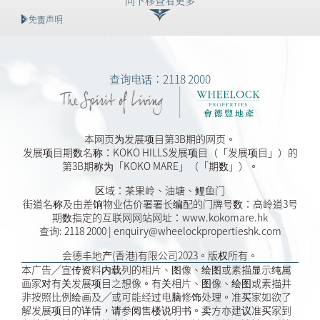
向下移查看更多
免责声明
查询电话：2118 2000
本网页为发展项目第3B期的网页。
发展项目期数名称：KOKO HILLS发展项目（「发展项目」）的
第3B期称为「KOKO MARE」（「期数」）。
区域：茶果岭、油塘、鲤鱼门
街道名称及由差饷物业估价署署长编配的门牌号数：高岭道3号
期数指定的互联网网站网址：www.kokomare.hk
查询: 2118 2000 | enquiry@wheelockpropertieshk.com
会德丰地产(香港)有限公司2023。版权所有。
本广告╱宣传资料内载列的相片、图像、绘图或素描显示纯属
画家对有关发展项目之想像。有关相片、图像、绘图或素描并
非按照比例绘画及╱或可能经过电脑修饰处理。准买家如欲了
解发展项目的详情，请参阅售楼说明书。卖方亦建议准买家到