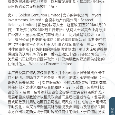
有关发展地盘作实地考察，以对该发展地盘、其周边地区环境
及附近的公共设施有较佳了解。
卖方：Golden Centurion Limited | 卖方的控权公司：Myers
Investments Limited、会德丰地产有限公司、Seareef
Holdings Limited | 期数的认可人士：赵慧敏(直至2024年4月10
日)、卫政邦 (由2024年4月11日开始) | 认可人士以其专业身分担
任经营人、董事或僱员的商号或法团：胡周黄建筑设计（国
际）有限公司 | 期数的承建商：协兴建筑有限公司 | 就期数中的
住宅物业的出售而代表拥有人行事的律师事务所：贝克．麦坚
时律师事务所 | 已为期数的建造提供贷款或已承诺为该项建造提
供融资的认可机构的名称：香港上海汇丰银行有限公司 (注：有
关承诺书已获政府退回并取消。) | 已为期数的建造提供贷款的
任何其他人：Wheelock Finance Limited
本广告及其任何内容仅供参考，并不构成亦不得诠释成作出任
何不论明示或隐含之合约条款、要约、陈述、承诺或保证（不
论是否有关景观）。| 卖方保留权利不时改动发展项目或期数或
其任何部分之建筑图则及其他图则、设计、装置、装修物料及
设备等。 装置、装修物料及设备之提供以卖买合约条款作准。
发展项目或期数设计以相关政府部门最后批准者作准。发展项
目或期数及其周边地区日后可能出现改变。| 住宅物业市场情况
不时变化，准买方应衡量其财务情况及负担能力及所有相关因
素方作出决定购买或于何时购买任何住宅物业，于任何情况或